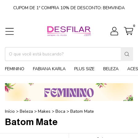
CUPOM DE 1ª COMPRA 10% DE DESCONTO: BEMVINDA
0
FEMININO
FABIANA KARLA
PLUS SIZE
BELEZA
ACE
Início
>
Beleza
>
Makes
>
Boca
>
Batom Mate
Batom Mate