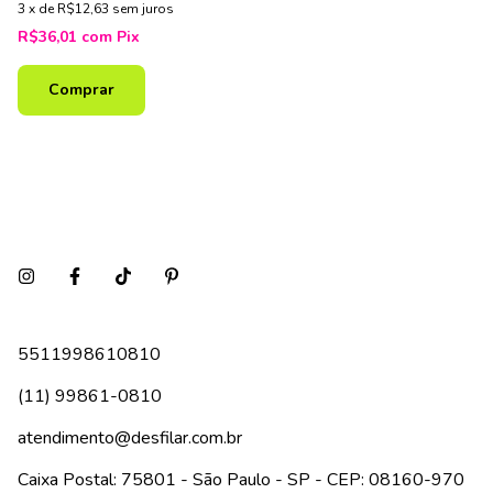
3
x
de
R$12,63
sem juros
R$36,01
com
Pix
Comprar
5511998610810
(11) 99861-0810
atendimento@desfilar.com.br
Caixa Postal: 75801 - São Paulo - SP - CEP: 08160-970