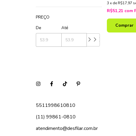
3
x
de
R$17,97
s
R$51,21
com
PREÇO
Comprar
De
Até
5511998610810
(11) 99861-0810
atendimento@desfilar.com.br