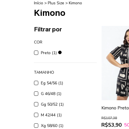
Início
>
Plus Size
>
Kimono
Kimono
Filtrar por
COR
Preto (1)
TAMANHO
Eg 54/56 (1)
G 46/48 (1)
Gg 50/52 (1)
Kimono Pret
Modelagem So
M 42/44 (1)
R$107,38
Caimento Le
R$53,90
5
Xg 58/60 (1)