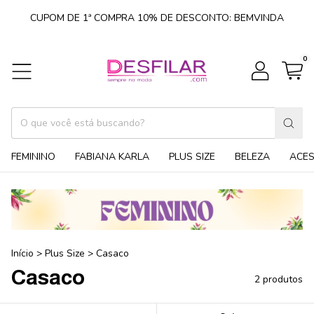
CUPOM DE 1ª COMPRA 10% DE DESCONTO: BEMVINDA
0
FEMININO
FABIANA KARLA
PLUS SIZE
BELEZA
ACE
Início
>
Plus Size
>
Casaco
Casaco
2 produtos