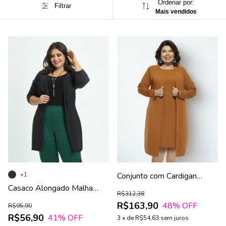
Ordenar por:
Filtrar
Mais vendidos
+1
Conjunto com Cardigan
Alongado e Vestido com
Casaco Alongado Malha
R$312,38
Saia Reta
Ribana Preto
R$163,90
48
% OFF
R$95,90
R$56,90
41
% OFF
3
x
de
R$54,63
sem juros