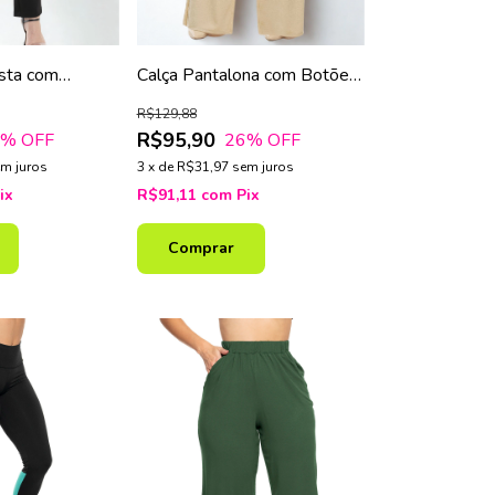
usta com
Calça Pantalona com Botões
rrê e Bolso
Decorativos
R$129,88
R$95,90
2
% OFF
26
% OFF
m juros
3
x
de
R$31,97
sem juros
ix
R$91,11
com
Pix
Comprar