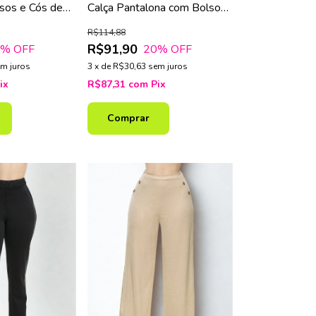
sos e Cós de
Calça Pantalona com Bolsos
Frontais e Forro Interno
R$114,88
R$91,90
8
% OFF
20
% OFF
m juros
3
x
de
R$30,63
sem juros
ix
R$87,31
com
Pix
Comprar