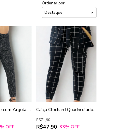
Ordenar por
te com Argola e
Calça Clochard Quadriculado
Faixa Embutida
R$71,90
R$47,90
4
% OFF
33
% OFF