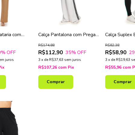
iataria com
Calça Pantalona com Pregas
Calça Suplex 
Moda Feminina
– Moda Feminina
– Moda Femin
R$174,88
R$82,38
R$112,90
R$58,90
0
% OFF
35
% OFF
2
em juros
3
x
de
R$37,63
sem juros
3
x
de
R$19,63
se
Pix
R$107,26
com
Pix
R$55,96
com
P
Comprar
Comprar