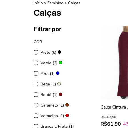
Início
>
Feminino
>
Calças
Calças
Filtrar por
COR
Preto (6)
Verde (2)
Azul (1)
Bege (1)
Bordô (1)
Caramelo (1)
Calça Cintura 
Vermelho (1)
R$107,90
R$61,90
4
Branca E Preta (1)