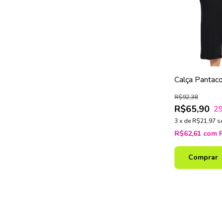
Calça Pantac
– Moda Femin
R$92,38
R$65,90
2
3
x
de
R$21,97
s
R$62,61
com
Comprar