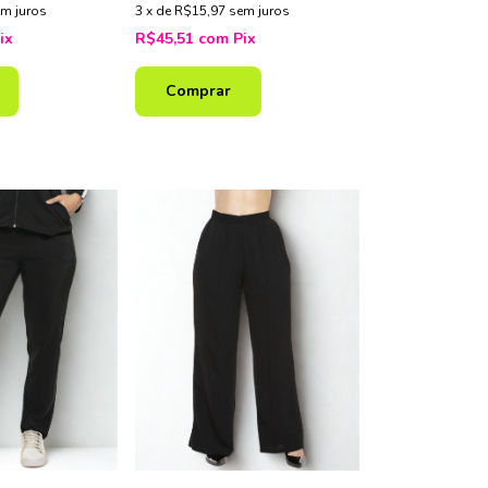
m juros
3
x
de
R$15,97
sem juros
ix
R$45,51
com
Pix
Comprar