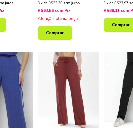
em juros
3
x
de
R$22,30
sem juros
3
x
de
R$23,97
se
Pix
R$63,56
com
Pix
R$68,31
com
P
Atenção, última peça!
Comprar
Comprar