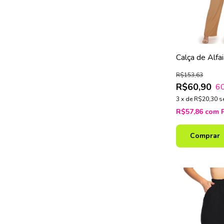
Calça de Alfa
Passantes – 
R$153,63
R$60,90
6
3
x
de
R$20,30
s
R$57,86
com
Comprar