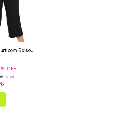
ourt com Bolsos
ina
9
% OFF
em juros
Pix