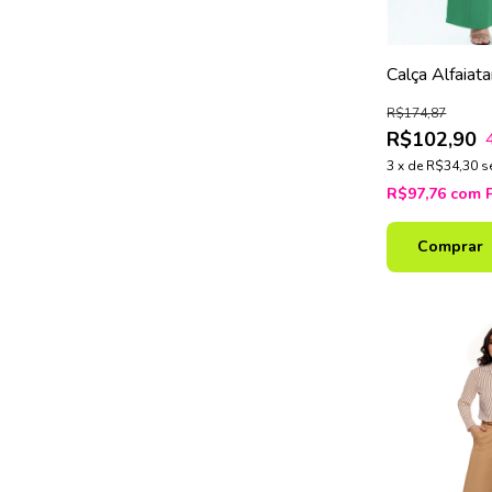
Calça Alfaiat
Verde
R$174,87
R$102,90
3
x
de
R$34,30
s
R$97,76
com
Comprar