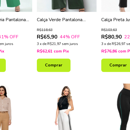
aria Pantalona
Calça Verde Pantalona
Calça Preta J
Cintura Média
Detalhe em Ci
R$118,63
R$103,63
Traseiro
R$65,90
R$80,90
41
% OFF
44
% OFF
2
em juros
3
x
de
R$21,97
sem juros
3
x
de
R$26,97
se
Pix
R$62,61
com
Pix
R$76,86
com
P
Comprar
Comprar