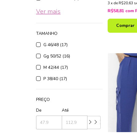
3
x
de
R$20,63
s
Ver mais
R$58,81
com
Comprar
TAMANHO
G 46/48 (17)
Gg 50/52 (16)
M 42/44 (17)
P 38/40 (17)
PREÇO
De
Até