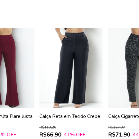
Alta Flare Justa
Calça Reta em Tecido Crepe
Calça Cigarre
Cós Elástico
R$113,20
R$127,37
R$66,90
R$71,90
3
% OFF
41
% OFF
4