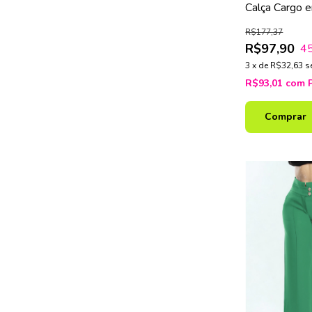
Calça Cargo 
Azul
R$177,37
R$97,90
4
3
x
de
R$32,63
s
R$93,01
com
Comprar