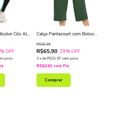
Bicolor Cós Alto
Calça Pantacourt com Bolsos
ina
Frontais – Moda Feminina
R$92,38
R$65,90
9
% OFF
29
% OFF
m juros
3
x
de
R$21,97
sem juros
ix
R$62,61
com
Pix
Comprar