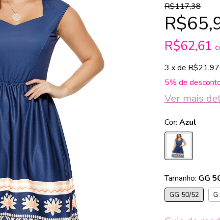
R$117,38
R$65,
R$62,61
3
x de
R$21,97
5% de descont
Ver mais de
Cor:
Azul
Tamanho:
GG 5
GG 50/52
G