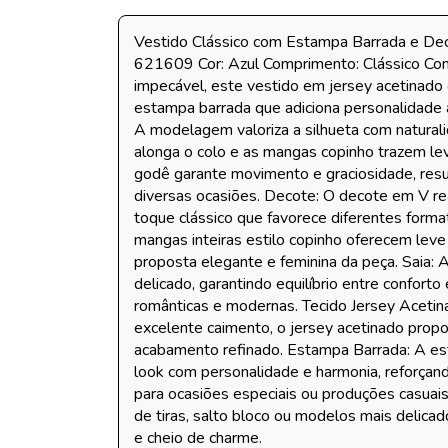
Vestido Clássico com Estampa Barrada e Dec
621609 Cor: Azul Comprimento: Clássico Co
impecável, este vestido em jersey acetinado 
estampa barrada que adiciona personalidade a
A modelagem valoriza a silhueta com natura
alonga o colo e as mangas copinho trazem le
godê garante movimento e graciosidade, resu
diversas ocasiões. Decote: O decote em V rea
toque clássico que favorece diferentes form
mangas inteiras estilo copinho oferecem lev
proposta elegante e feminina da peça. Saia: 
delicado, garantindo equilíbrio entre conforto
românticas e modernas. Tecido Jersey Acetina
excelente caimento, o jersey acetinado propor
acabamento refinado. Estampa Barrada: A est
look com personalidade e harmonia, reforçando
para ocasiões especiais ou produções casuai
de tiras, salto bloco ou modelos mais delica
e cheio de charme.