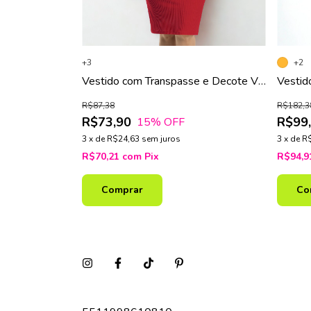
+3
+2
rsey Acetinado
Vestido com Transpasse e Decote V
Vestid
Vermelho
Frontal
R$87,38
R$182,3
R$73,90
R$99
15
% OFF
3
x
de
R$24,63
sem juros
3
x
de
R
R$70,21
com
Pix
R$94,
Comprar
Co