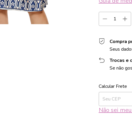
Guia de med
Compra p
Seus dados
Trocas e 
Se não gos
Entregas para o 
Não sei me