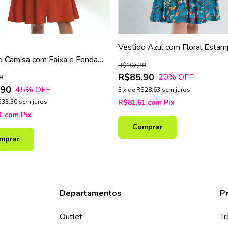
Vestido Azul com Floral Esta
Babado na Manga
o Camisa com Faixa e Fenda
R$107,38
R$85,90
20
% OFF
8
,90
45
% OFF
3
x
de
R$28,63
sem juros
$33,30
sem juros
R$81,61
com
Pix
91
com
Pix
Comprar
mprar
Departamentos
Pr
Outlet
Tr