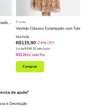
3 cores
Vestido com 
mpado e
Bufantes
Vestido Clássico Estampado com Tule
R$81,90
R$54,90
33
R$179,88
R$135,90
24
% OFF
3
x
de
R$18,30
se
3
x
de
R$45,30
sem juros
R$52,16
com
P
R$129,11
com
Pix
Comprar
Comprar
ecisa de ajuda?
oca e Devolução