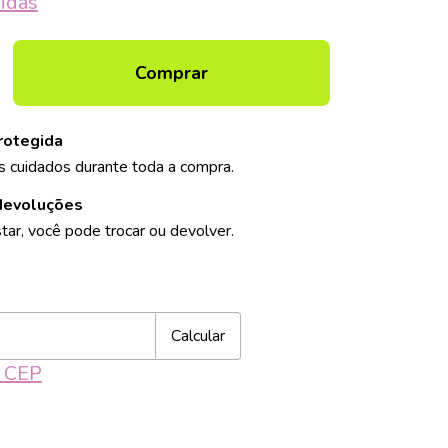
idas
rotegida
 cuidados durante toda a compra.
devoluções
tar, você pode trocar ou devolver.
Alterar CEP
CEP:
Calcular
u CEP