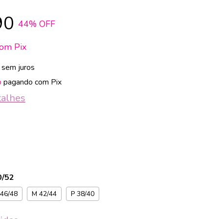
90
44
% OFF
com
Pix
sem juros
o
pagando com Pix
talhes
0/52
 46/48
M 42/44
P 38/40