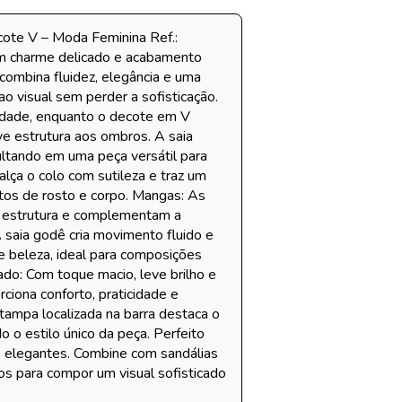
ote V – Moda Feminina Ref.:
m charme delicado e acabamento
combina fluidez, elegância e uma
o visual sem perder a sofisticação.
lidade, enquanto o decote em V
ve estrutura aos ombros. A saia
ltando em uma peça versátil para
lça o colo com sutileza e traz um
atos de rosto e corpo. Mangas: As
e estrutura e complementam a
A saia godê cria movimento fluido e
 e beleza, ideal para composições
do: Com toque macio, leve brilho e
ciona conforto, praticidade e
ampa localizada na barra destaca o
 o estilo único da peça. Perfeito
s elegantes. Combine com sandálias
dos para compor um visual sofisticado