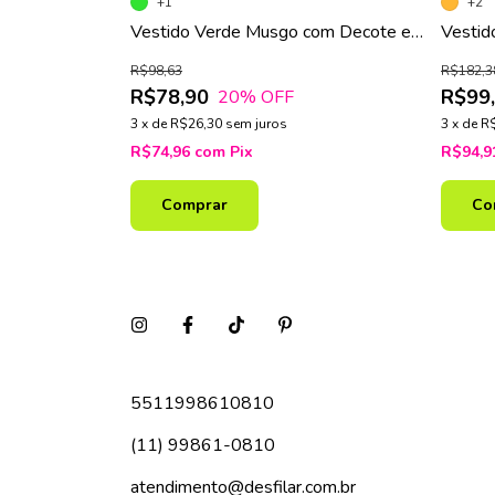
Decote Canoa
+1
+2
Vestido Verde Musgo com Decote e
Vestid
Saia Godê
Frontal
R$98,63
R$182,3
R$78,90
R$99
20
% OFF
3
x
de
R$26,30
sem juros
3
x
de
R
R$74,96
com
Pix
R$94,
Comprar
Co
5511998610810
(11) 99861-0810
atendimento@desfilar.com.br