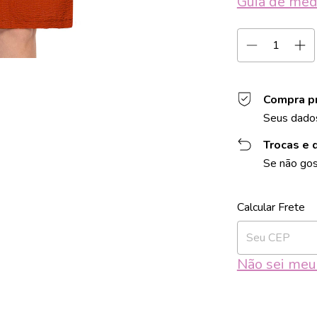
Guia de med
Compra p
Seus dados
Trocas e 
Se não gos
Entregas para o 
Não sei me