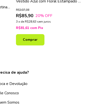
Vestido Femin
Vestido Azul com Floral Estampado e
Acetinado co
Babado na Manga
etinado
R$91,12
R$107,38
R$77,90
R$85,90
15
20
% OFF
3
x
de
R$25,97
se
3
x
de
R$28,63
sem juros
R$74,01
com
P
R$81,61
com
Pix
Comprar
Comprar
ecisa de ajuda?
oca e Devolução
le Conosco
uem Somos