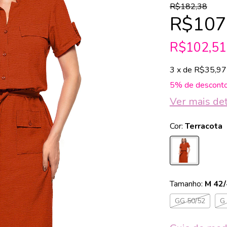
R$182,38
R$107
R$102,5
3
x de
R$35,97
5% de descont
Ver mais de
Cor:
Terracota
Tamanho:
M 42
GG 50/52
G