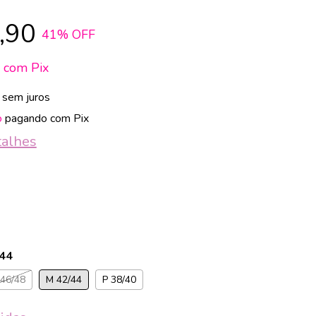
,90
41
% OFF
1
com
Pix
sem juros
o
pagando com Pix
talhes
/44
 46/48
M 42/44
P 38/40