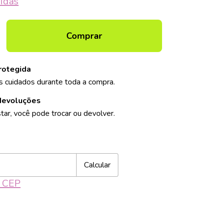
idas
rotegida
 cuidados durante toda a compra.
devoluções
tar, você pode trocar ou devolver.
Alterar CEP
CEP:
Calcular
u CEP