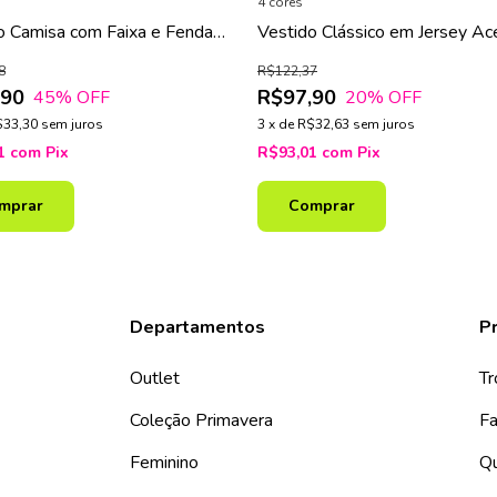
4 cores
o Camisa com Faixa e Fenda
Vestido Clássico em Jersey Ac
Estampado
8
R$122,37
,90
R$97,90
45
% OFF
20
% OFF
$33,30
sem juros
3
x
de
R$32,63
sem juros
91
com
Pix
R$93,01
com
Pix
mprar
Comprar
Departamentos
Pr
Outlet
Tr
Coleção Primavera
Fa
Feminino
Q