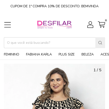
CUPOM DE 1ª COMPRA 10% DE DESCONTO: BEMVINDA
0
FEMININO
FABIANA KARLA
PLUS SIZE
BELEZA
ACE
1
/
5