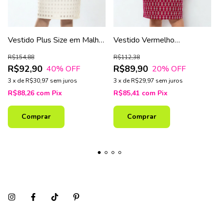
Vestido Plus Size em Malha
Vestido Vermelho
Laise Gelo com Forro
Estampado Plus Size Vinho
R$154,88
R$112,38
R$92,90
R$89,90
40
% OFF
20
% OFF
3
x
de
R$30,97
sem juros
3
x
de
R$29,97
sem juros
R$88,26
com
Pix
R$85,41
com
Pix
Comprar
Comprar