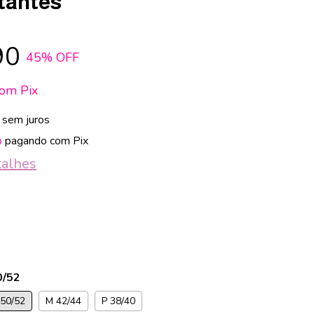
tantes
90
45
% OFF
com
Pix
sem juros
o
pagando com Pix
talhes
0/52
50/52
M 42/44
P 38/40