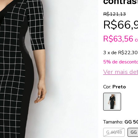
contras
R$121,13
R$66,
R$63,56
3
x de
R$22,30
5% de descont
Ver mais de
Cor:
Preto
Tamanho:
GG 5
G 46/48
GG 