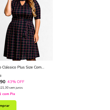
o Clássico Plus Size Com
a Xadrez E Faixa
8
,90
43
% OFF
$21,30
sem juros
71
com
Pix
mprar