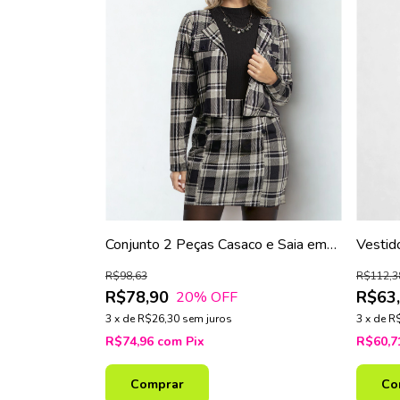
Conjunto 2 Peças Casaco e Saia em
Vestid
Politel
Estamp
R$98,63
R$112,3
R$78,90
R$63
20
% OFF
3
x
de
R$26,30
sem juros
3
x
de
R
R$74,96
com
Pix
R$60,
Comprar
Co