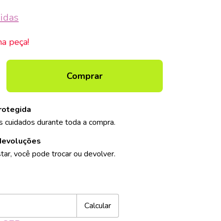
idas
ma peça!
rotegida
 cuidados durante toda a compra.
devoluções
tar, você pode trocar ou devolver.
Alterar CEP
CEP:
Calcular