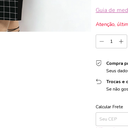
Guia de med
Atenção, últi
Compra p
Seus dados
Trocas e 
Se não gos
Entregas para o 