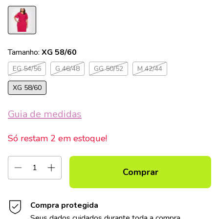
Tamanho:
XG 58/60
EG 54/56
G 46/48
GG 50/52
M 42/44
XG 58/60
Guia de medidas
Só restam
2
em estoque!
Compra protegida
Seus dados cuidados durante toda a compra.