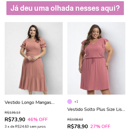
Já deu uma olhada nesses aqui?
Vestido Longo Mangas
+1
Bufantes com Babado Rosê
Vestido Solto Plus Size Liso
R$136,13
e Preto
Manga Curta
R$73,90
46
% OFF
R$108,63
R$78,90
27
% OFF
3
x
de
R$24,63
sem juros