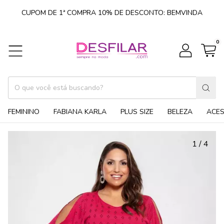
CUPOM DE 1ª COMPRA 10% DE DESCONTO: BEMVINDA
0
FEMININO
FABIANA KARLA
PLUS SIZE
BELEZA
ACE
1
/
4