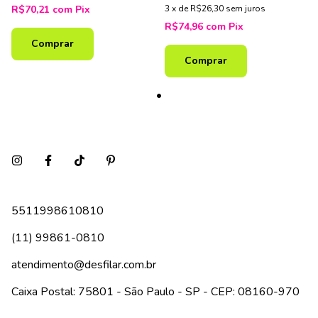
R$70,21
com
Pix
3
x
de
R$26,30
sem juros
R$74,96
com
Pix
Comprar
Comprar
5511998610810
(11) 99861-0810
atendimento@desfilar.com.br
Caixa Postal: 75801 - São Paulo - SP - CEP: 08160-970